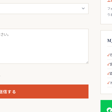
土
フ
り
M
。
送信する