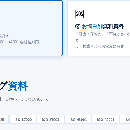
🆘
②
お悩み別
無料資料
「審査で落ちた」「不確かさの
説資料。
ど
45001・42001 各規格対応。
よく検索されるお悩みに特化し
グ
資料
料。規格でしぼり込めます。
025
ISO 17020
ISO 27001
ISO 45001
ISO 42001
IS