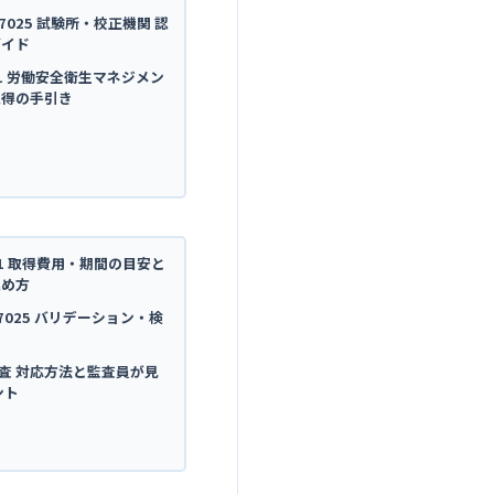
C 17025 試験所・校正機関 認
ガイド
5001 労働安全衛生マネジメン
取得の手引き
4001 取得費用・期間の目安と
進め方
C 17025 バリデーション・検
内部監査 対応方法と監査員が見
ント