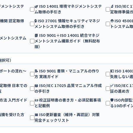
マネジメントシステ
🌿 ISO 14001 環境マネジメントシステ
🔬 ISO/IE
ム取得の手引き
定取得準備
 検査機関 認定取得
🔒 ISO 27001 情報セキュリティマネジ
⛑️ ISO 4
メントシステム取得の手引き
トシステム
📗 ISO 9001＋ISO 14001 統合マネジ
マネジメントシステム
メントシステム構築ガイド（無料配布
版）
選択可）
得サポートの流れ〜
📝 ISO 9001 書類・マニュアルの作り
💴 ISO 1
方 実践ガイド
失敗しない
25 認定取得 日本での
📖 ISO/IEC 17025 品質マニュアル作成
✅ ISO/IE
覧
の手引き
証の進め方
算方法 入門ガイド
📜 校正証明書の書き方・必須記載事項
🛡️ ISO
と記載例
る10のポイ
・指摘を受けた方
📅 ISO更新審査（維持・再認証）対策
完全チェックリスト