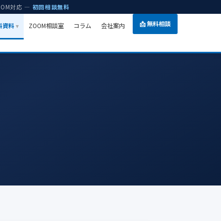
OOM対応 —
初回相談無料
📩 無料相談
無料資料
ZOOM相談室
コラム
会社案内