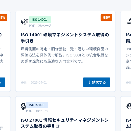
🌿

NEW
NEW
ISO 14001
PDF 28ページ
の
ISO 14001 環境マネジメントシステム取得の
I
手引き
備
マニ
環境側面の特定・順守義務一覧・著しい環境側面の
J
中
評価方法を具体例で解説。ISO 9001との統合取得を
ジ
実
めざす企業にも最適な入門資料です。
定
践
る
↓ 請求する
更新：2025-04-01
更新
🔒
⛑
ISO 27001
PDF 30ページ
き
ISO 27001 情報セキュリティマネジメントシ
I
ステム取得の手引き
ム
解