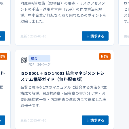
取
附属書A管理策（93項目）の要点・リスクアセスメ
危
ントの手法・適用宣言書（SoA）の作成方法を解
と
説。中小企業が無駄なく取り組むためのポイントを
ス
凝縮しました。
す
る
↓ 請求する
更新：2025-03-10
更新
📗
NEW
NEW
統合
PDF 36ページ
資料
ISO 9001＋ISO 14001 統合マネジメントシ
ステム構築ガイド（無料配布版）
X推
品質と環境を1本のマニュアルに統合する方法を7章
構成で解説。HLS共通章・固有章の書き分け方・必
要記録様式一覧・内部監査の進め方まで網羅した実
践冊子です。
る
↓ 請求する
更新：2025-04-10