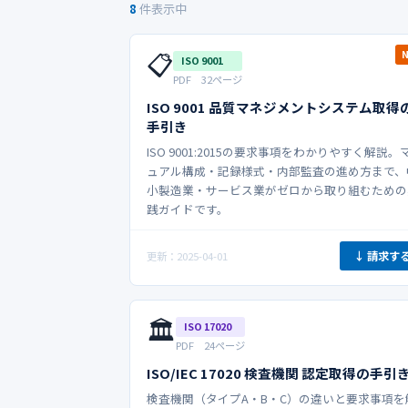
8
件表示中
📋
ISO 9001
PDF 32ページ
ISO 9001 品質マネジメントシステム取得
手引き
ISO 9001:2015の要求事項をわかりやすく解説。
ュアル構成・記録様式・内部監査の進め方まで、
小製造業・サービス業がゼロから取り組むための
践ガイドです。
↓ 請求す
更新：2025-04-01
🏛️
ISO 17020
PDF 24ページ
ISO/IEC 17020 検査機関 認定取得の手引
検査機関（タイプA・B・C）の違いと要求事項を