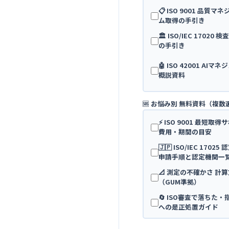
📋 ISO 9001 品質
ム取得の手引き
🏛️ ISO/IEC 17020
の手引き
🤖 ISO 42001 AI
概説資料
🆘 お悩み別 無料資料（複数
⚡ ISO 9001 最短取
費用・期間の目安
🇯🇵 ISO/IEC 170
申請手順と認定機関一
📐 測定の不確かさ 計
（GUM準拠）
🔄 ISO審査で落ちた
への是正処置ガイド