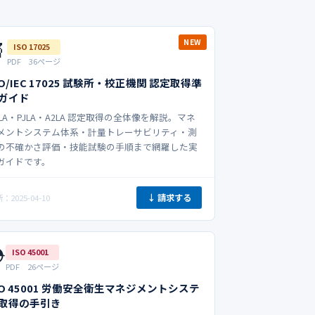

NEW
ISO 17025
PDF 36ページ
SO/IEC 17025 試験所・校正機関 認定取得準
ガイド
NLA・PJLA・A2LA 認定取得の全体像を解説。マネ
メントシステム体系・計量トレーサビリティ・測
の不確かさ評価・技能試験の手順まで網羅した実
ガイドです。
↓ 請求する
：2025-04-10
️
ISO 45001
PDF 26ページ
SO 45001 労働安全衛生マネジメントシステ
取得の手引き