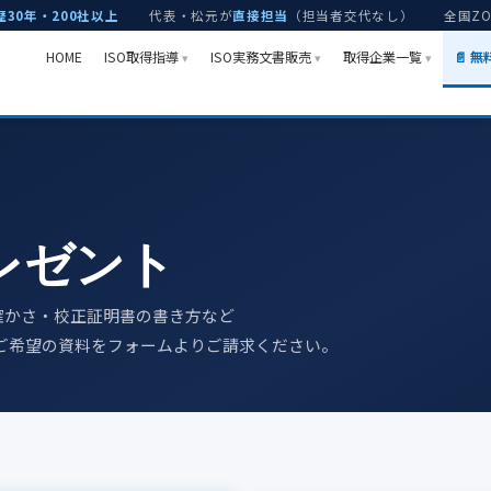
歴30年・200社以上
代表・松元が
直接担当
（担当者交代なし）
全国Z
HOME
ISO取得指導
ISO実務文書販売
取得企業一覧
📄 
レゼント
確かさ・校正証明書の書き方など
ご希望の資料をフォームよりご請求ください。