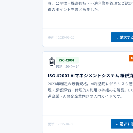
説。公平性・機密保持・不適合業務管理など認定
得のポイントをまとめました。
↓ 請求す
更新：2025-03-20
🤖
ISO 42001
PDF 20ページ
ISO 42001 AIマネジメントシステム 概説
2023年制定の最新規格。AI利活用に伴うリスク管
理・影響評価・倫理的AI利用の枠組みを解説。D
進企業・AI開発企業向けの入門ガイドです。
↓ 請求す
更新：2025-04-05