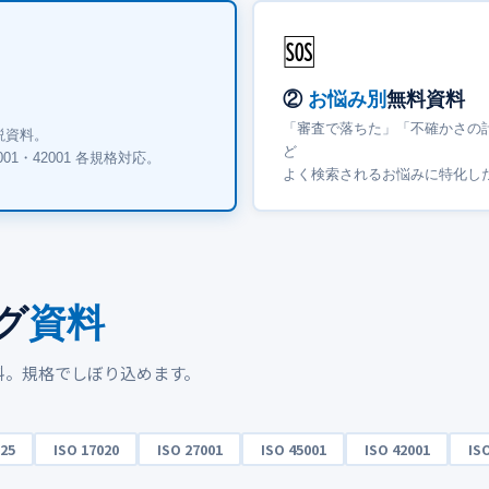
🆘
②
お悩み別
無料資料
「審査で落ちた」「不確かさの
説資料。
ど
45001・42001 各規格対応。
よく検索されるお悩みに特化し
グ
資料
料。規格でしぼり込めます。
025
ISO 17020
ISO 27001
ISO 45001
ISO 42001
IS