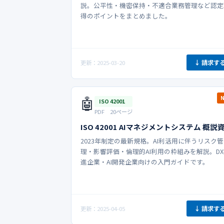
説。公平性・機密保持・不適合業務管理など認定
得のポイントをまとめました。
↓ 請求す
更新：2025-03-20
🤖
ISO 42001
PDF 20ページ
ISO 42001 AIマネジメントシステム 概説
2023年制定の最新規格。AI利活用に伴うリスク管
理・影響評価・倫理的AI利用の枠組みを解説。D
進企業・AI開発企業向けの入門ガイドです。
↓ 請求す
更新：2025-04-05