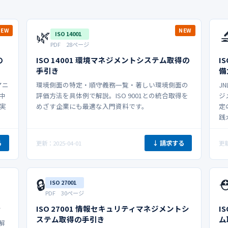
🌿

NEW
NEW
ISO 14001
PDF 28ページ
の
ISO 14001 環境マネジメントシステム取得の
I
手引き
備
マニ
環境側面の特定・順守義務一覧・著しい環境側面の
J
中
評価方法を具体例で解説。ISO 9001との統合取得を
ジ
実
めざす企業にも最適な入門資料です。
定
践
る
↓ 請求する
更新：2025-04-01
更新
🔒
⛑
ISO 27001
PDF 30ページ
き
ISO 27001 情報セキュリティマネジメントシ
I
ステム取得の手引き
ム
解