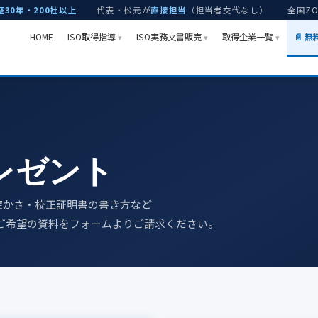
歴30年・200社以上
代表・松元が
直接担当
（担当者交代なし）
全国Z
HOME
ISO取得指導
ISO実務文書販売
取得企業一覧
📄 
レゼント
確かさ・校正証明書の書き方など
ご希望の資料をフォームよりご請求ください。