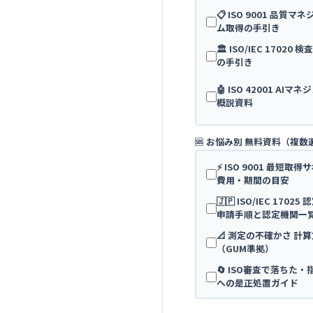
📋 ISO 9001 品質
ム取得の手引き
🏛️ ISO/IEC 17020
の手引き
🤖 ISO 42001 AI
概説資料
🆘 お悩み別 無料資料（複数
⚡ ISO 9001 最短取
費用・期間の目安
🇯🇵 ISO/IEC 170
申請手順と認定機関一
📐 測定の不確かさ 計
（GUM準拠）
🔄 ISO審査で落ちた
への是正処置ガイド