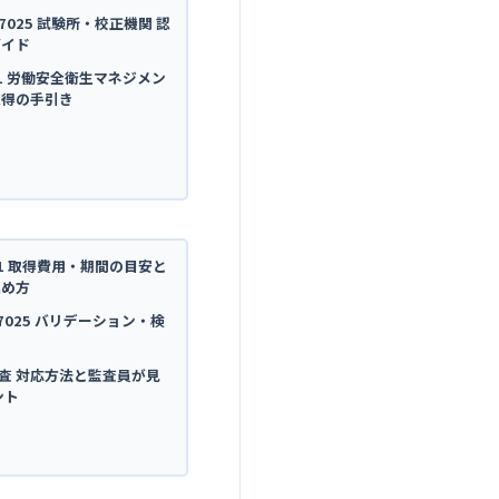
C 17025 試験所・校正機関 認
ガイド
5001 労働安全衛生マネジメン
取得の手引き
4001 取得費用・期間の目安と
進め方
C 17025 バリデーション・検
内部監査 対応方法と監査員が見
ント