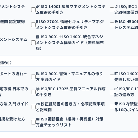
マネジメントシステ
🌿 ISO 14001 環境マネジメントシステ
🔬 ISO/IE
ム取得の手引き
定取得準備
 検査機関 認定取得
🔒 ISO 27001 情報セキュリティマネジ
⛑️ ISO 4
メントシステム取得の手引き
トシステム
📗 ISO 9001＋ISO 14001 統合マネジ
マネジメントシステム
メントシステム構築ガイド（無料配布
版）
選択可）
得サポートの流れ〜
📝 ISO 9001 書類・マニュアルの作り
💴 ISO 1
方 実践ガイド
失敗しない
25 認定取得 日本での
📖 ISO/IEC 17025 品質マニュアル作成
✅ ISO/IE
覧
の手引き
証の進め方
算方法 入門ガイド
📜 校正証明書の書き方・必須記載事項
🛡️ ISO
と記載例
る10のポイ
・指摘を受けた方
📅 ISO更新審査（維持・再認証）対策
完全チェックリスト