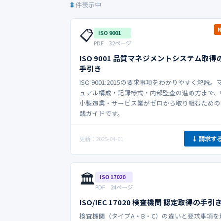
8
件表示中
📋
ISO 9001
PDF 32ページ
ISO 9001 品質マネジメントシステム取得
手引き
ISO 9001:2015の要求事項をわかりやすく解説。
ュアル構成・記録様式・内部監査の進め方まで、
小製造業・サービス業がゼロから取り組むための
践ガイドです。
↓ 請求す
更新：2025-04-01
🏛️
ISO 17020
PDF 24ページ
ISO/IEC 17020 検査機関 認定取得の手引
検査機関（タイプA・B・C）の違いと要求事項を