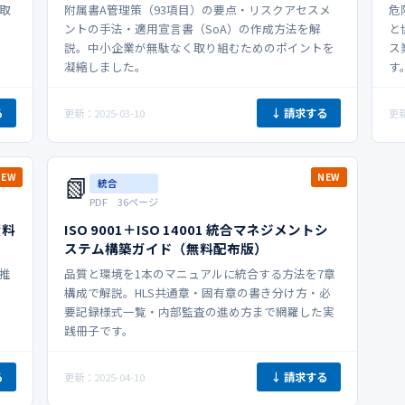
取
附属書A管理策（93項目）の要点・リスクアセスメ
危
ントの手法・適用宣言書（SoA）の作成方法を解
と
説。中小企業が無駄なく取り組むためのポイントを
ス
凝縮しました。
す
る
↓ 請求する
更新：2025-03-10
更新
📗
NEW
NEW
統合
PDF 36ページ
資料
ISO 9001＋ISO 14001 統合マネジメントシ
ステム構築ガイド（無料配布版）
X推
品質と環境を1本のマニュアルに統合する方法を7章
構成で解説。HLS共通章・固有章の書き分け方・必
要記録様式一覧・内部監査の進め方まで網羅した実
践冊子です。
る
↓ 請求する
更新：2025-04-10