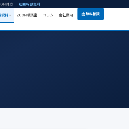
OOM対応 —
初回相談無料
📩 無料相談
無料資料
ZOOM相談室
コラム
会社案内