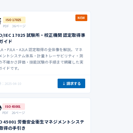

NEW
ISO 17025
PDF 36ページ
SO/IEC 17025 試験所・校正機関 認定取得準
ガイド
NLA・PJLA・A2LA 認定取得の全体像を解説。マネ
メントシステム体系・計量トレーサビリティ・測
の不確かさ評価・技能試験の手順まで網羅した実
ガイドです。
↓ 請求する
：2025-04-10
️
ISO 45001
PDF 26ページ
SO 45001 労働安全衛生マネジメントシステ
取得の手引き