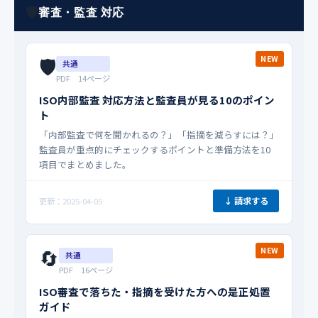
🛡️
審査・監査 対応
🛡️
NEW
共通
PDF 14ページ
ISO内部監査 対応方法と監査員が見る10のポイン
ト
「内部監査で何を聞かれるの？」「指摘を減らすには？」
監査員が重点的にチェックするポイントと準備方法を10
項目でまとめました。
↓ 請求する
更新：2025-04-05
🔄
NEW
共通
PDF 16ページ
ISO審査で落ちた・指摘を受けた方への是正処置
ガイド