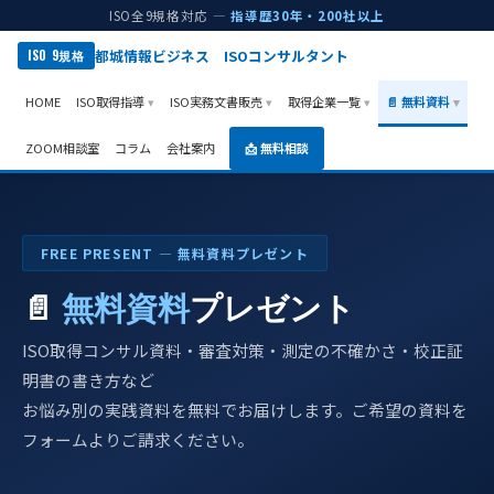
ISO全9規格対応 —
指導歴30年・200社以上
都城情報ビジネス ISOコンサルタント
ISO 9規格
HOME
ISO取得指導
ISO実務文書販売
取得企業一覧
📄 無料資料
ZOOM相談室
コラム
会社案内
📩 無料相談
FREE PRESENT ― 無料資料プレゼント
📄
無料資料
プレゼント
ISO取得コンサル資料・審査対策・測定の不確かさ・校正証
明書の書き方など
お悩み別の実践資料を無料でお届けします。ご希望の資料を
フォームよりご請求ください。