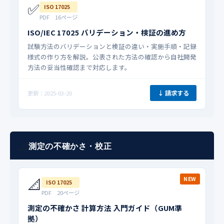
✅
ISO 17025
PDF 16ページ
ISO/IEC 17025 バリデーション・検証の進め方
試験方法のバリデーションと検証の違い・実施手順・記録
様式の作り方を解説。公表された方法の確認から自社開発
方法の妥当性確認まで対応します。
↓ 請求する
更新：2025-03-20
📐
測定の不確かさ・校正
📐
NEW
ISO 17025
PDF 20ページ
測定の不確かさ 計算方法 入門ガイド（GUM準
拠）