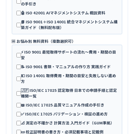
の手引き
🤖 ISO 42001 AIマネジメントシステム 概説資料
📗 ISO 9001＋ISO 14001 統合マネジメントシステム構
築ガイド（無料配布版）
🆘 お悩み別 無料資料（複数選択可）
⚡ ISO 9001 最短取得サポートの流れ〜費用・期間の目
安
📝 ISO 9001 書類・マニュアルの作り方 実践ガイド
💴 ISO 14001 取得費用・期間の目安と失敗しない進め
方
🇯🇵 ISO/IEC 17025 認定取得 日本での申請手順と認定
機関一覧
📖 ISO/IEC 17025 品質マニュアル作成の手引き
✅ ISO/IEC 17025 バリデーション・検証の進め方
📐 測定の不確かさ 計算方法 入門ガイド（GUM準拠）
📜 校正証明書の書き方・必須記載事項と記載例