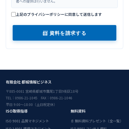
者への提供は行いません。
上記のプライバシーポリシーに同意して送信します
📨 資料を請求する
有限会社 都城情報ビジネス
〒885-0081 宮崎県都城市鷹尾1丁目9街区18号
TEL：0986-21-1045 FAX：0986-21-1046
平日 9:00〜18:00（土日祝定休）
ISO取得指導
無料資料
ISO 9001 品質マネジメント
📄 無料資料プレゼント（全一覧）
ISO 14001 環境マネジメント
ISO 9001 コンサル資料