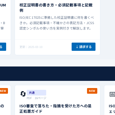
UM
校正証明書の書き方・必須記載事項と記載
例
ISO/IEC 17025に準拠した校正証明書に何を書くべ
・B
きか。必須記載事項・不確かさの表記方法・JCSS
丁寧
認定シンボルの使い方を実例付きで解説します。
る
↓ 請求する
更新：2025-03-10
🔄

NEW
NEW
共通
PDF 16ページ
0の
ISO審査で落ちた・指摘を受けた方への是
I
正処置ガイド
ェ