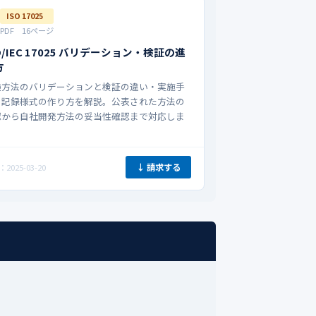
ISO 17025
PDF 16ページ
O/IEC 17025 バリデーション・検証の進
方
験方法のバリデーションと検証の違い・実施手
・記録様式の作り方を解説。公表された方法の
認から自社開発方法の妥当性確認まで対応しま
。
↓ 請求する
2025-03-20