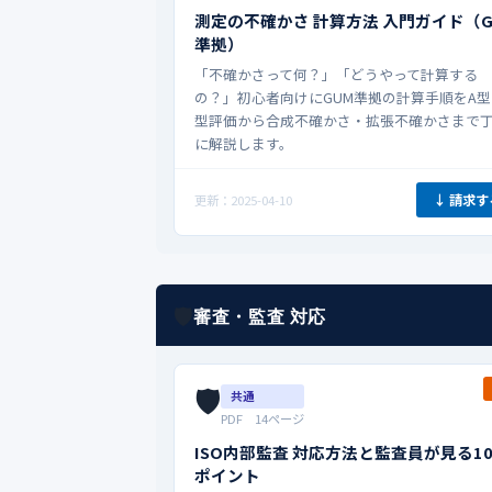
測定の不確かさ 計算方法 入門ガイド（G
準拠）
「不確かさって何？」「どうやって計算する
の？」初心者向けにGUM準拠の計算手順をA型
型評価から合成不確かさ・拡張不確かさまで
に解説します。
↓ 請求す
更新：2025-04-10
🛡️
審査・監査 対応
🛡️
共通
PDF 14ページ
ISO内部監査 対応方法と監査員が見る1
ポイント