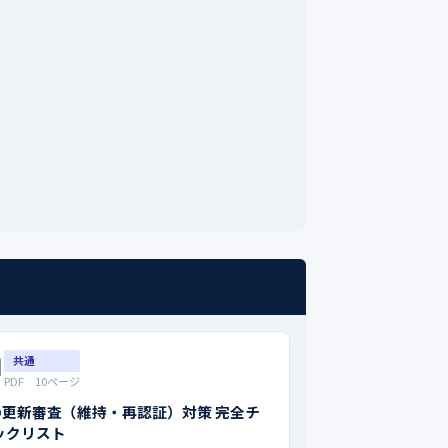

共通
PDF 10ページ
SO更新審査（維持・再認証）対策 完全チ
ックリスト