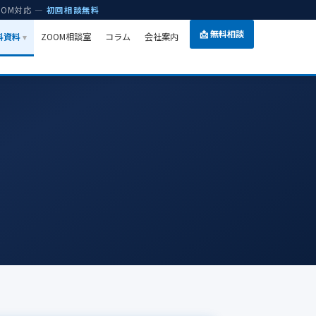
OOM対応 —
初回相談無料
📩 無料相談
無料資料
ZOOM相談室
コラム
会社案内