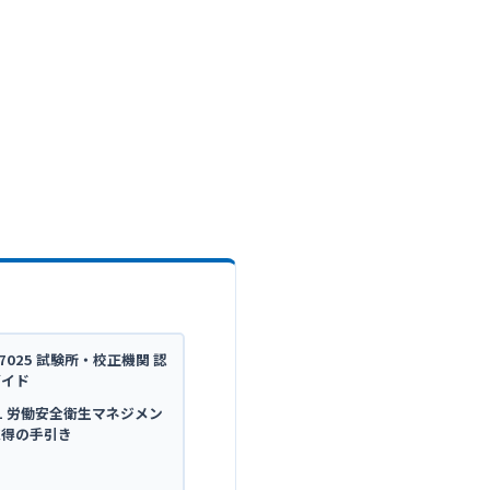
C 17025 試験所・校正機関 認
ガイド
5001 労働安全衛生マネジメン
取得の手引き