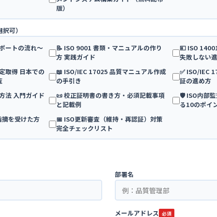
版）
選択可）
得サポートの流れ〜
📝 ISO 9001 書類・マニュアルの作り
💴 ISO 1
方 実践ガイド
失敗しない
25 認定取得 日本での
📖 ISO/IEC 17025 品質マニュアル作成
✅ ISO/IE
覧
の手引き
証の進め方
算方法 入門ガイド
📜 校正証明書の書き方・必須記載事項
🛡️ ISO
と記載例
る10のポイ
・指摘を受けた方
📅 ISO更新審査（維持・再認証）対策
完全チェックリスト
部署名
メールアドレス
必須