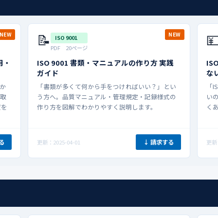
📝

NEW
NEW
ISO 9001
PDF 20ページ
用・
ISO 9001 書類・マニュアルの作り方 実践
IS
ガイド
な
かか
「書類が多くて何から手をつければいい？」とい
「I
短取
う方へ。品質マニュアル・管理規定・記録様式の
い
績を
作り方を図解でわかりやすく説明します。
く
る
↓ 請求する
更新：2025-04-01
更新：