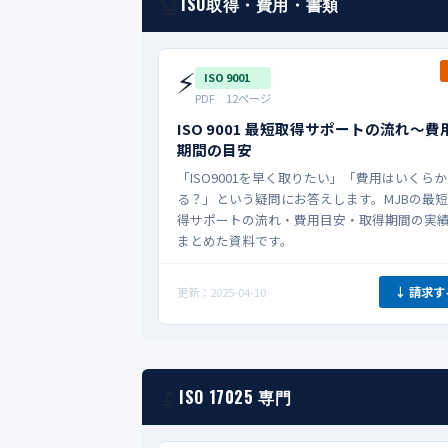
🏆
ISO取得・費用・書類
⚡
ISO 9001
PDF 12ページ
ISO 9001 最短取得サポートの流れ〜費
期間の目安
「ISO9001を早く取りたい」「費用はいくら
る？」という疑問にお答えします。MJBの最
得サポートの流れ・費用目安・取得期間の実
まとめた資料です。
↓ 請求す
更新：2025-04-10
🔬
ISO 17025 専門