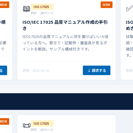
📖
✅
NEW
NEW
ISO 17025
PDF 24ページ
手順
ISO/IEC 17025 品質マニュアル作成の手引
IS
き
め
ISO17025の品質マニュアルに何を書けばいいか迷
試
・必要
っている方へ。章立て・記載例・審査員が見るポ
順
ドで
イントを解説。サンプル構成付きです。
確
す
る
↓ 請求する
更新：2025-04-10
更新：
📜
NEW
ISO 17025
PDF 10ページ