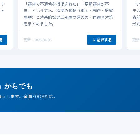
らす
「審査で不適合を指摘された」「更新審査が不
「
ント
安」という方へ。指摘の種類（重大・軽微・観察
テ
事項）と効果的な是正処置の進め方・再審査対策
査
をまとめました。
形
る
↓ 請求する
更新：2025-04-05
更新：
」からでも
答えします。全国ZOOM対応。