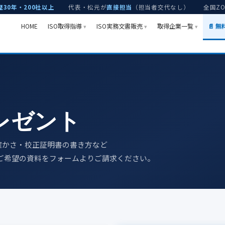
歴30年・200社以上
代表・松元が
直接担当
（担当者交代なし）
全国Z
HOME
ISO取得指導
ISO実務文書販売
取得企業一覧
📄 
レゼント
確かさ・校正証明書の書き方など
ご希望の資料をフォームよりご請求ください。