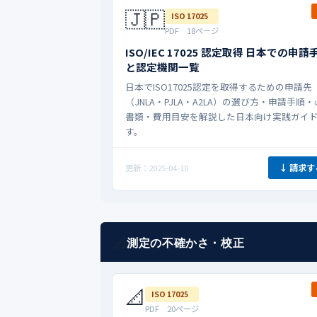
🇯🇵
ISO 17025
PDF 18ページ
ISO/IEC 17025 認定取得 日本での申請
と認定機関一覧
日本でISO17025認定を取得するための申請先
（JNLA・PJLA・A2LA）の選び方・申請手順
書類・費用目安を解説した日本向け実践ガイ
す。
↓ 請求す
更新：2025-04-10
📐
測定の不確かさ・校正
📐
ISO 17025
PDF 20ページ