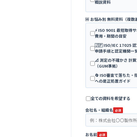
概説資料
🆘 お悩み別 無料資料（複数
⚡ ISO 9001 最短取
費用・期間の目安
🇯🇵 ISO/IEC 170
申請手順と認定機関一
📐 測定の不確かさ 計
（GUM準拠）
🔄 ISO審査で落ちた
への是正処置ガイド
全ての資料を希望する
会社名・組織名
必須
お名前
必須