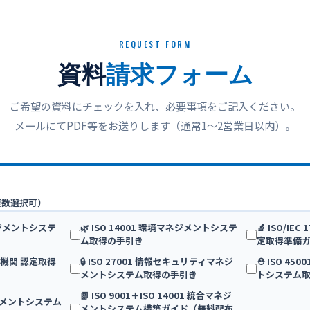
REQUEST FORM
資料
請求フォーム
ご希望の資料にチェックを入れ、必要事項をご記入ください。
メールにてPDF等をお送りします（通常1〜2営業日以内）。
複数選択可）
マネジメントシステ
🌿 ISO 14001 環境マネジメントシステ
🔬 ISO/IE
ム取得の手引き
定取得準備
 検査機関 認定取得
🔒 ISO 27001 情報セキュリティマネジ
⛑️ ISO 4
メントシステム取得の手引き
トシステム
📗 ISO 9001＋ISO 14001 統合マネジ
マネジメントシステム
メントシステム構築ガイド（無料配布