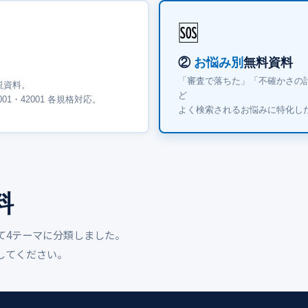
🆘
②
お悩み別
無料資料
「審査で落ちた」「不確かさの
説資料。
ど
45001・42001 各規格対応。
よく検索されるお悩みに特化し
料
て4テーマに分類しました。
してください。