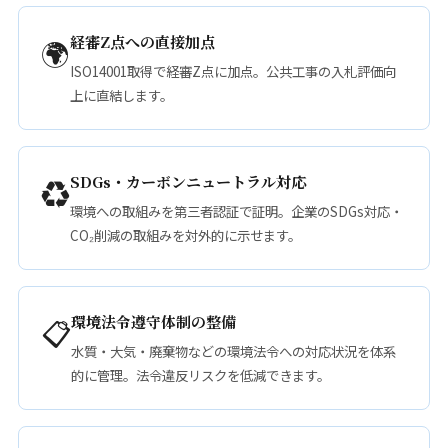
経審Z点への直接加点
🌍
ISO14001取得で経審Z点に加点。公共工事の入札評価向
上に直結します。
SDGs・カーボンニュートラル対応
♻️
環境への取組みを第三者認証で証明。企業のSDGs対応・
CO₂削減の取組みを対外的に示せます。
環境法令遵守体制の整備
📋
水質・大気・廃棄物などの環境法令への対応状況を体系
的に管理。法令違反リスクを低減できます。