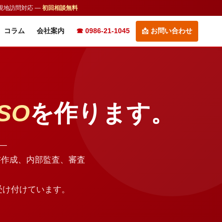
現地訪問対応 —
初回相談無料
コラム
会社案内
☎ 0986-21-1045
📩 お問い合わせ
SO
を作ります。
——
書作成、内部監査、審査
受け付けています。