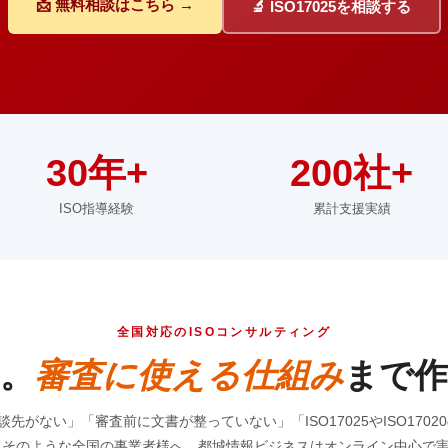
📩 無料相談はこちら →
🔬 ISO17025を相談する
30年+
200社+
ISO指導経験
累計支援実績
全国対応のISOコンサルティング
。
審査に使える仕組み
まで作
談先がない」「審査前に文書が整っていない」「ISO17025やISO170
 そのような全国の事業者様へ、都城情報ビジネスはオンライン中心で