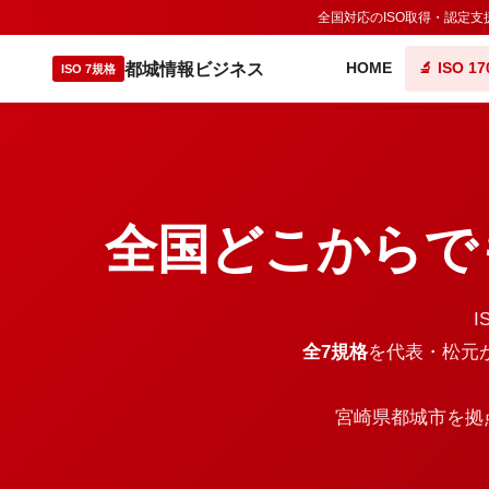
全国対応のISO取得・認定支
都城情報ビジネス
HOME
🔬 ISO 17
ISO 7規格
全国どこからで
I
全7規格
を代表・松元
宮崎県都城市を拠