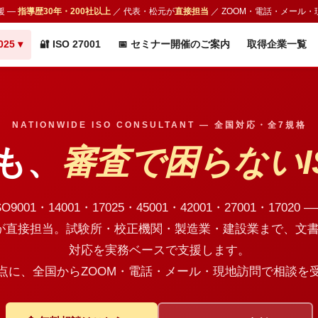
援 —
指導歴30年・200社以上
／ 代表・松元が
直接担当
／ ZOOM・電話・メール・
025 ▾
🔐 ISO 27001
📅 セミナー開催のご案内
取得企業一覧
NATIONWIDE ISO CONSULTANT ― 全国対応・全7規格
も、
審査で困らないI
SO9001・14001・17025・45001・42001・27001・17020 
が直接担当。試験所・校正機関・製造業・建設業まで、文
対応を実務ベースで支援します。
点に、全国からZOOM・電話・メール・現地訪問で相談を