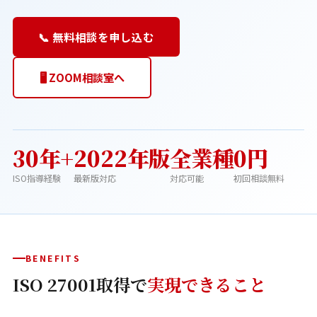
📞 無料相談を申し込む
🖥️ ZOOM相談室へ
30年+
2022年版
全業種
0円
ISO指導経験
最新版対応
対応可能
初回相談無料
BENEFITS
ISO 27001取得で
実現できること