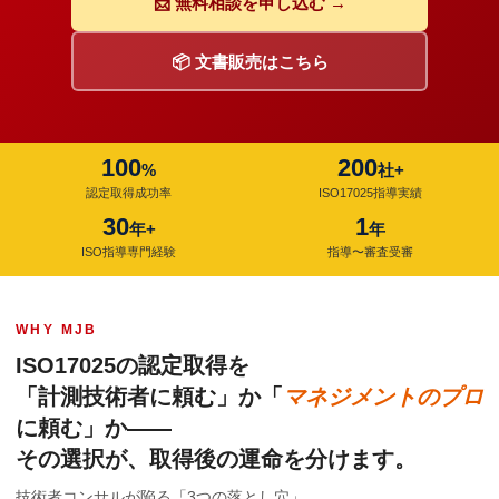
📩 無料相談を申し込む →
📦 文書販売はこちら
100
200
%
社+
認定取得成功率
ISO17025指導実績
30
1
年+
年
ISO指導専門経験
指導〜審査受審
WHY MJB
ISO17025の認定取得を
「計測技術者に頼む」か「
マネジメントのプロ
に頼む」か——
その選択が、取得後の運命を分けます。
技術者コンサルが陥る「3つの落とし穴」