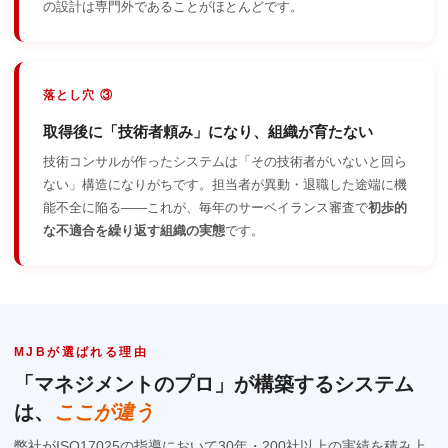
の設計は専門外であることがほとんどです。
落とし穴 ③
取得後に「技術者頼み」になり、組織が育たない
技術コンサルが作ったシステムは「その技術者がいないと回ら
ない」構造になりがちです。担当者が異動・退職した途端に機
能不全に陥る——これが、毎年のサーベイランス審査で
初歩的
な不適合を繰り返す組織の実態
です。
MJBが選ばれる理由
「マネジメントのプロ」が構築するシステム
は、
ここが違う
弊社がISO17025の指導において30年・200社以上の実績を積み上