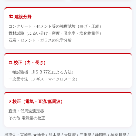
🏗️ 建設分野
コンクリート・セメント等の強度試験（曲げ・圧縮）
骨材試験（ふるい分け・密度・吸水率・塩化物量等）
石炭・セメント・ガラスの化学分析
⚖️ 校正（力・長さ）
一軸試験機（JIS B 7721による方法）
一次元寸法（ノギス・マイクロメータ）
⚡ 校正（電気・直流/低周波）
直流・低周波測定器
その他 電気量の校正
指導先：宮崎県 ★地元 / 熊本県 / 大阪府 / 三重県 / 静岡県 / 神奈川県 /