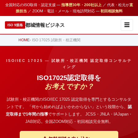
全国対応のISO取得・認定支援 —
指導歴30年・200社以上
／ 代表・松元が
直
接担当
／ ZOOM・電話・メール・現地訪問対応 —
初回相談無料
☰
都城情報ビジネス
ISO 9規格
HOME
ISO 17025 試験所・校正機関
ISO/IEC 17025 ― 試験所・校正機関 認定取得コンサルテ
ィング
ISO17025認定取得を
お考えですか？
試験所・校正機関のISO/IEC 17025 認定取得を専門とするコンサルタ
ントです。
「何から始めればよいかわからない」という段階から、
認
定取得まで1年間の指導
でサポートします。
JCSS・JNLA・IAJapan・
JAB対応。全国ZOOM対応・初回相談完全無料。