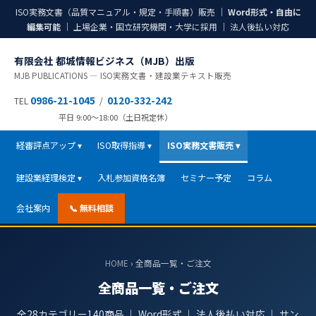
ISO実務文書（品質マニュアル・規定・手順書）販売 ｜
Word形式・自由に
編集可能
｜ 上場企業・国立研究機関・大学に採用 ｜ 法人後払い対応
有限会社 都城情報ビジネス（MJB）出版
MJB PUBLICATIONS ― ISO実務文書・建設業テキスト販売
0986-21-1045
0120-332-242
TEL
/
平日 9:00〜18:00（土日祝定休）
経審評点アップ ▾
ISO取得指導 ▾
ISO実務文書販売 ▾
建設業経理検定 ▾
入札参加資格名簿
セミナー予定
コラム
会社案内
📞 無料相談
HOME
› 全商品一覧・ご注文
全商品一覧・ご注文
全28カテゴリー140商品 ｜ Word形式 ｜ 法人後払い対応 ｜ サン