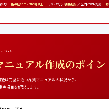
格対応 —
指導歴30年・200社以上
／ 代表・松元が
直接担当
／ 全国ZOOM対応 —
初
 17025
マニュアル作成のポイン
構造は完璧に近い品質マニュアルの状況から、
重点項目を解説します。
質マニュアル——