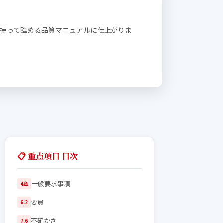
を持って臨める品質マニュアルに仕上がりま
📋 重点項目 目次
一般要求事項
4章
要員
6.2
不確かさ
7.6