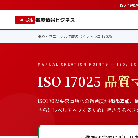
ISO全9規
都城情報ビジネス
ISO 9規格
HOME
›
マニュアル作成のポイント
›
ISO 17025
MANUAL CREATION POINTS — ISO/IEC
ISO 17025
品質
ISO17025要求事項への適合度が
ほぼ85点
、
さらにレベルアップするために押さえるべき
構造は完璧に近い品