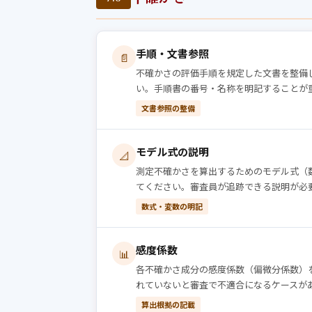
手順・文書参照
📄
不確かさの評価手順を規定した文書を整備
い。手順書の番号・名称を明記することが
文書参照の整備
モデル式の説明
📐
測定不確かさを算出するためのモデル式（
てください。審査員が追跡できる説明が必
数式・変数の明記
感度係数
📊
各不確かさ成分の感度係数（偏微分係数）
れていないと審査で不適合になるケースが
算出根拠の記載