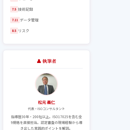
技術記録
7.5
データ管理
7.11
リスク
8.5
👤 執筆者
松元 義仁
代表・ISOコンサルタント
指導歴30年・200社以上。ISO17025を含む全
9規格を直接担当。認定審査の現場経験から導
き出した実践的ポイントを解説。