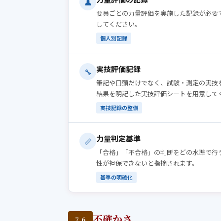
👤
要員ごとの力量評価を実施した記録が必要
してください。
個人別記録
実技評価記録
🔧
筆記や口頭だけでなく、試験・測定の実技
結果を明記した実技評価シートを用意して
実技記録の整備
力量判定基準
📏
「合格」「不合格」の判断をどの水準で行
性が担保できないと指摘されます。
基準の明確化
不確かさ
7.6