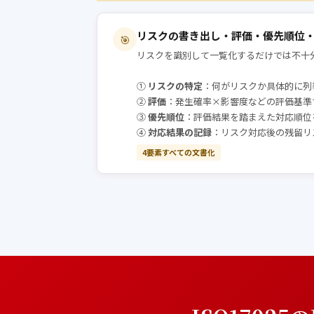
リスクの書き出し・評価・優先順位
🎯
リスクを識別して一覧化するだけでは不十
①
リスクの特定
：何がリスクか具体的に列
②
評価
：発生確率×影響度などの評価基準
③
優先順位
：評価結果を踏まえた対応順位
④
対応結果の記録
：リスク対応後の残留リ
4要素すべての文書化