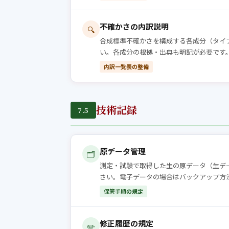
不確かさの内訳説明
🔍
合成標準不確かさを構成する各成分（タイ
い。各成分の根拠・出典も明記が必要です
内訳一覧表の整備
技術記録
7.5
原データ管理
🗂️
測定・試験で取得した生の原データ（生デ
さい。電子データの場合はバックアップ方
保管手順の規定
修正履歴の規定
✏️