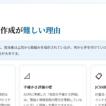
ル作成が
難しい理由
がされ、担当者は上司から取組みを指示されているが、何から手を付けて
方が大半です。
📐
📋
不確かさ評価の壁
JCS
技術的な
GUMに準拠した「測定の不確かさ評価」
計量法・
サビリテ
は、理論と現場実務の両方を理解していな
イント
管理の知
いと正しく評価・文書化できません。
した文