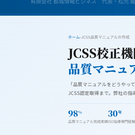
ホーム
›
JCSS品質マニュアルの作成
JCSS校正
品質マニュ
「品質マニュアルをどうやっ
JCSS認定取得まで。弊社の
98
30
%
年
品質マニュアル完成実績
ISO指導専門経