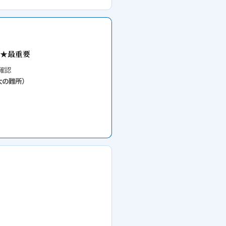
★最重要
確認
大の難所）