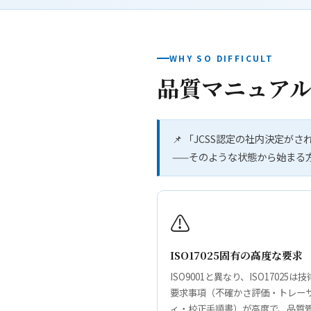
WHY SO DIFFICULT
品質マニュア
📌 「JCSS認定の社内決定
——そのような状態から始まる
⚠️
ISO17025固有の高度な要求
ISO9001と異なり、ISO17025は
要求事項（不確かさ評価・トレー
ィ・校正手順書）が高度で、品質