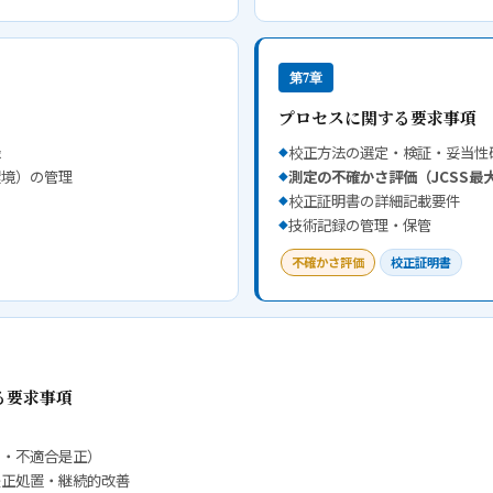
第7章
プロセスに関する要求事項 
録
校正方法の選定・検証・妥当性
環境）の管理
測定の不確かさ評価（JCSS最
校正証明書の詳細記載要件
技術記録の管理・保管
不確かさ評価
校正証明書
る要求事項
ト・不適合是正）
是正処置・継続的改善