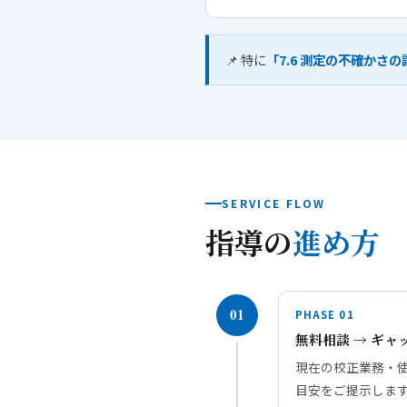
📌 特に
「7.6 測定の不確かさの
SERVICE FLOW
指導の
進め方
01
PHASE 01
無料相談 → ギャ
現在の校正業務・使
目安をご提示しま