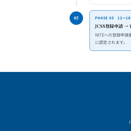
05
PHASE 05 12〜1
JCSS登録申請 →
NITEへの登録申
に認定されます。
「