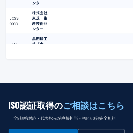
ンタ
株式会社
JCSS
東芝 生
産技術セ
0033
ンター
黒田精工
JCSS
株式会
社 富津
0035
工場
山里産業
JCSS
株式会
社 標準
0037
室
株式会社
JCSS
ネツシ
ン 標準
0038
ISO認証取得の
ご相談はこちら
室
日本電気
全9規格対応・代表松元が直接担当・初回60分完全無料。
JCSS
計器検定
長さ・質量・時間・周波数及び回
0039
所