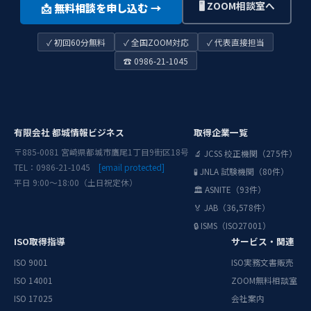
🖥️ ZOOM相談室へ
📩 無料相談を申し込む →
キシダ化
JCSS
学株式会
社 三田
0042
✓ 初回60分無料
✓ 全国ZOOM対応
✓ 代表直接担当
事業所
☎ 0986-21-1045
片山化学
JCSS
工業株式
会社 尼
0043
崎工場
株式会社
有限会社 都城情報ビジネス
取得企業一覧
マグネス
JCSS
〒885-0081 宮崎県都城市鷹尾1丁目9街区18号
ケール
🔬 JCSS 校正機関（275件）
0046
伊勢原事
TEL：0986-21-1045
[email protected]
🧪 JNLA 試験機関（80件）
業所
平日 9:00〜18:00（土日祝定休）
🏛️ ASNITE（93件）
株式会社
🏅 JAB（36,578件）
東京精
JCSS
🔒 ISMS（ISO27001）
密 計測
0047
社 校正
ISO取得指導
サービス・関連
業務室
ISO 9001
ISO実務文書販売
キーサイ
ISO 14001
ZOOM無料相談室
ト・テク
ISO 17025
会社案内
JCSS
ノロジー
時間・周