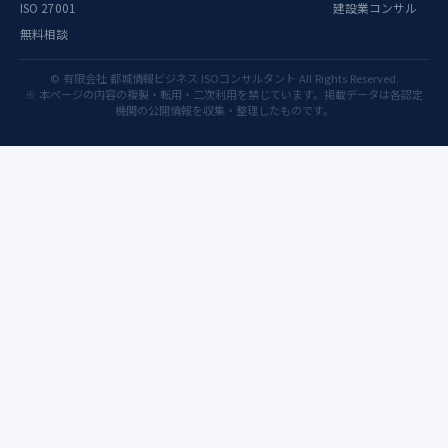
株式会
0048
ISO 27001
建設業コンサル
社 計測
無料相談
標準室
日本電気
© 有限会社 都城情報ビジネス ISOコンサルタント All Rights Reserved.
JCSS
計器検定
※ 本ページの内容の複製・転用・二次利用を禁じています。掲載データは各認定
所 中部
0049
機関の公開情報を収集・整理したものです。
支社
日本電気
JCSS
計器検定
所 関西
0050
支社
アンリツ
カスタマ
ーサポー
JCSS
ト株式会
時間・周
0054
社 サー
ビスセン
ター
トヨタテ
クニカル
ディベロ
JCSS
ップメン