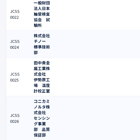
一般財団
法人日本
JCSS
軸受検査
0022
協会 試
験所
株式会社
JCSS
チノー
標準技術
0024
部
田中貴金
属工業株
JCSS
式会社
伊勢原工
0025
場 温度
計校正室
コニカミ
ノルタ株
式会社
JCSS
センシン
0026
グ事業
部 品質
保証部