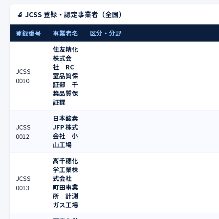
🔬 JCSS 登録・認定事業者（全国）
登録番号
事業者名
区分・分野
住友精化
株式会
社 RC
JCSS
室品質保
0010
証部 千
葉品質保
証課
日本酸素
JCSS
JFP 株式
会社 小
0012
山工場
高千穂化
学工業株
JCSS
式会社
町田事業
0013
所 計測
ガス工場