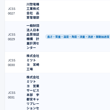
川惣電機
JCSS
工業株式
会社 品
0027
質管理部
一般財団
法人日本
JCSS
品質保証
長さ・質量・温度・角度・流量・流速・振動加速度
機構 計
0029
量計測セ
ンター
株式会社
JCSS
ミツト
ヨ 宮崎
0030
工場
株式会社
ミツト
ヨ 営業
サービス
JCSS
本部 宇
0031
都宮キャ
リブレー
ションセ