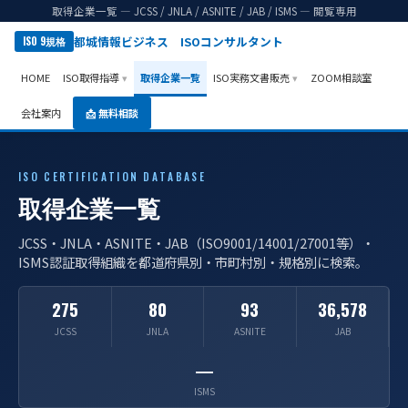
取得企業一覧 ― JCSS / JNLA / ASNITE / JAB / ISMS ― 閲覧専用
都城情報ビジネス ISOコンサルタント
ISO 9規格
HOME
ISO取得指導
取得企業一覧
ISO実務文書販売
ZOOM相談室
会社案内
📩 無料相談
ISO CERTIFICATION DATABASE
取得企業一覧
JCSS・JNLA・ASNITE・JAB（ISO9001/14001/27001等）・
ISMS認証取得組織を都道府県別・市町村別・規格別に検索。
275
80
93
36,578
JCSS
JNLA
ASNITE
JAB
―
ISMS