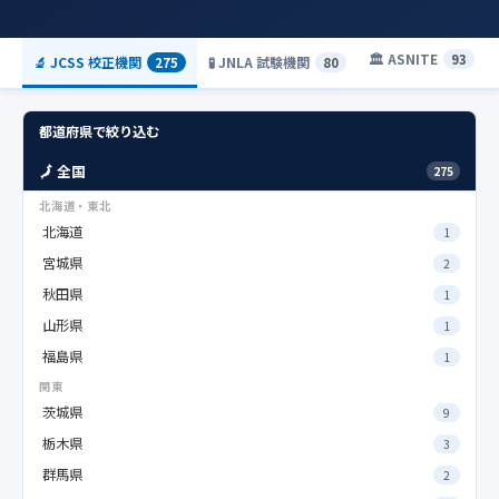
🏛️ ASNITE
93
🔬 JCSS 校正機関
🧪 JNLA 試験機関
275
80
都道府県で絞り込む
🗾 全国
275
北海道・東北
北海道
1
宮城県
2
秋田県
1
山形県
1
福島県
1
関東
茨城県
9
栃木県
3
群馬県
2