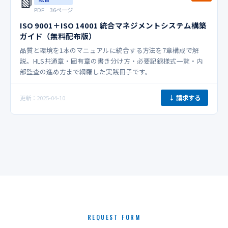
📗
PDF 36ページ
ISO 9001＋ISO 14001 統合マネジメントシステム構築
ガイド（無料配布版）
品質と環境を1本のマニュアルに統合する方法を7章構成で解
説。HLS共通章・固有章の書き分け方・必要記録様式一覧・内
部監査の進め方まで網羅した実践冊子です。
↓ 請求する
更新：2025-04-10
REQUEST FORM