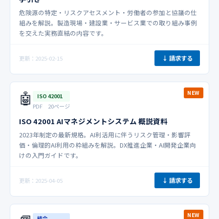
危険源の特定・リスクアセスメント・労働者の参加と協議の仕
組みを解説。製造現場・建設業・サービス業での取り組み事例
を交えた実務直結の内容です。
↓ 請求する
更新：2025-02-15
🤖
NEW
ISO 42001
PDF 20ページ
ISO 42001 AIマネジメントシステム 概説資料
2023年制定の最新規格。AI利活用に伴うリスク管理・影響評
価・倫理的AI利用の枠組みを解説。DX推進企業・AI開発企業向
けの入門ガイドです。
↓ 請求する
更新：2025-04-05
NEW
統合