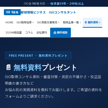
ISO全9規格対応 —
指導歴30年・200社以上
都城情報ビジネス ISOコンサルタント
ISO 9規格
HOME
ISO取得指導
ISO実務文書販売
取得企業一覧
📄 無料資料
ZOOM相談室
コラム
会社案内
📩 無料相談
FREE PRESENT ― 無料資料プレゼント
📄
無料資料
プレゼント
ISO取得コンサル資料・審査対策・測定の不確かさ・校正証
明書の書き方など
お悩み別の実践資料を無料でお届けします。ご希望の資料を
フォームよりご請求ください。