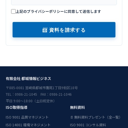
上記のプライバシーポリシーに同意して送信します
📨 資料を請求する
有限会社 都城情報ビジネス
〒885-0081 宮崎県都城市鷹尾1丁目9街区18号
TEL：0986-21-1045 FAX：0986-21-1046
平日 9:00〜18:00（土日祝定休）
ISO取得指導
無料資料
ISO 9001 品質マネジメント
📄 無料資料プレゼント（全一覧）
ISO 14001 環境マネジメント
ISO 9001 コンサル資料