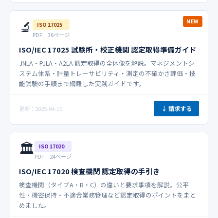
🔬
NEW
ISO 17025
PDF 36ページ
ISO/IEC 17025 試験所・校正機関 認定取得準備ガイド
JNLA・PJLA・A2LA 認定取得の全体像を解説。マネジメントシ
ステム体系・計量トレーサビリティ・測定の不確かさ評価・技
能試験の手順まで網羅した実践ガイドです。
↓ 請求する
更新：2025-04-10
🏛️
ISO 17020
PDF 24ページ
ISO/IEC 17020 検査機関 認定取得の手引き
検査機関（タイプA・B・C）の違いと要求事項を解説。公平
性・機密保持・不適合業務管理など認定取得のポイントをまと
めました。