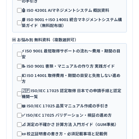
の手引き
🤖 ISO 42001 AIマネジメントシステム 概説資料
📗 ISO 9001＋ISO 14001 統合マネジメントシステム構
築ガイド（無料配布版）
🆘 お悩み別 無料資料（複数選択可）
⚡ ISO 9001 最短取得サポートの流れ〜費用・期間の目
安
📝 ISO 9001 書類・マニュアルの作り方 実践ガイド
💴 ISO 14001 取得費用・期間の目安と失敗しない進め
方
🇯🇵 ISO/IEC 17025 認定取得 日本での申請手順と認定
機関一覧
📖 ISO/IEC 17025 品質マニュアル作成の手引き
✅ ISO/IEC 17025 バリデーション・検証の進め方
📐 測定の不確かさ 計算方法 入門ガイド（GUM準拠）
📜 校正証明書の書き方・必須記載事項と記載例