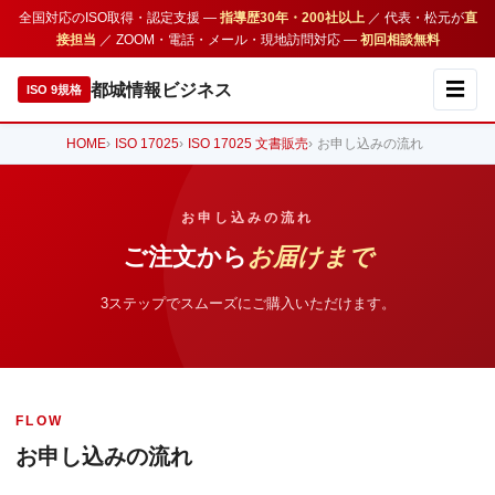
全国対応のISO取得・認定支援 —
指導歴30年・200社以上
／ 代表・松元が
直
接担当
／ ZOOM・電話・メール・現地訪問対応 —
初回相談無料
☰
都城情報ビジネス
ISO 9規格
HOME
ISO 17025
ISO 17025 文書販売
お申し込みの流れ
お申し込みの流れ
ご注文から
お届けまで
3ステップでスムーズにご購入いただけます。
FLOW
お申し込みの流れ