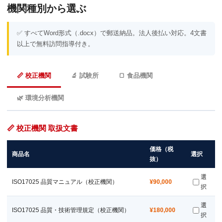
機関種別から選ぶ
✅ すべてWord形式（.docx）で郵送納品。法人後払い対応。4文書
以上で無料訪問指導付き。
📏 校正機関
🔬 試験所
🍞 食品機関
🌿 環境分析機関
📏 校正機関 取扱文書
価格（税
商品名
選択
抜）
選
ISO17025 品質マニュアル（校正機関）
¥90,000
択
選
ISO17025 品質・技術管理規定（校正機関）
¥180,000
択