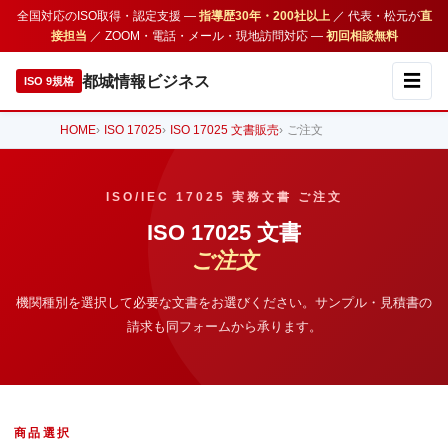
全国対応のISO取得・認定支援 —
指導歴30年・200社以上
／ 代表・松元が
直
接担当
／ ZOOM・電話・メール・現地訪問対応 —
初回相談無料
☰
都城情報ビジネス
ISO 9規格
HOME
ISO 17025
ISO 17025 文書販売
ご注文
ISO/IEC 17025 実務文書 ご注文
ISO 17025 文書
ご注文
機関種別を選択して必要な文書をお選びください。
サンプル・見積書の
請求も同フォームから承ります。
商品選択